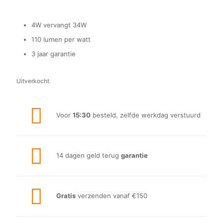
4W vervangt 34W
110 lumen per watt
3 jaar garantie
Uitverkocht
Voor
15:30
besteld, zelfde werkdag verstuurd
14 dagen geld terug
garantie
Gratis
verzenden vanaf €150