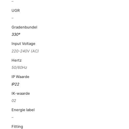
–
UGR
–
Gradenbundel
330º
Input Voltage
220-240V (AC)
Hertz
50/60Hz
IP Waarde
IP22
IK-waarde
02
Energie label
–
Fitting