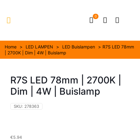
0
Home
>
LED LAMPEN
>
LED Buislampen
>
R7S LED 78mm
| 2700K | Dim | 4W | Buislamp
R7S LED 78mm | 2700K |
Dim | 4W | Buislamp
SKU:
278363
€
5.94