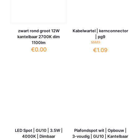
zwart rond groot 12W
Kabelwartel | kernconnector
kantelbaar 2700K dim
| pg9
1100lm
Gewaardeerd
€
0.00
€
1.09
4.00
uit 5
LED Spot | GU10 | 3.5W |
Plafondspot wit | Opbouw |
4000K | Dimbaar
3-voudig | GU10 | Kantelbaar