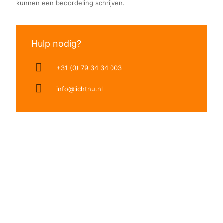
kunnen een beoordeling schrijven.
Hulp nodig?
+31 (0) 79 34 34 003
info@lichtnu.nl
Handige links
Zakelijke klant
Lichtplan aanvragen
Klantenservice