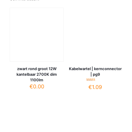
zwart rond groot 12W
Kabelwartel | kernconnector
kantelbaar 2700K dim
| pg9
1100lm
Gewaardeerd
€
0.00
€
1.09
4.00
uit 5