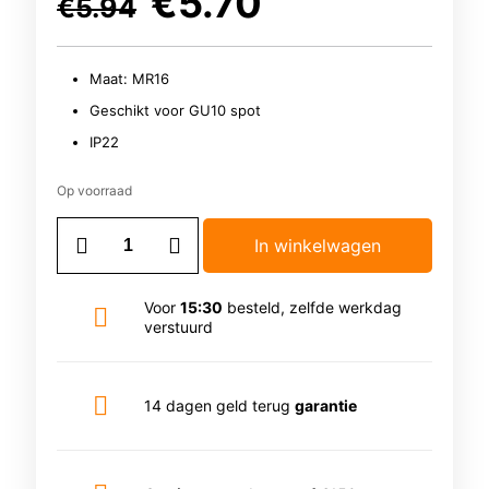
Oorspronkelijke
Huidige
€
5.70
€
5.94
prijs
prijs
was:
is:
€5.94.
€5.70.
Maat: MR16
Geschikt voor GU10 spot
IP22
Op voorraad
Inbouwspot
In winkelwagen
|
Zwart
|
Voor
15:30
besteld, zelfde werkdag
Kantelbaar
verstuurd
|
MR16
|
IP22
14 dagen geld terug
garantie
aantal