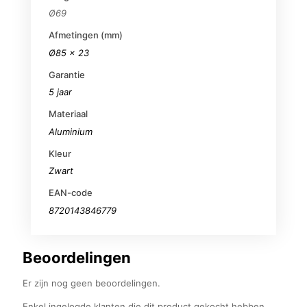
Ø69
Afmetingen (mm)
Ø85 x 23
Garantie
5 jaar
Materiaal
Aluminium
Kleur
Zwart
EAN-code
8720143846779
Beoordelingen
Er zijn nog geen beoordelingen.
Enkel ingelogde klanten die dit product gekocht hebben,