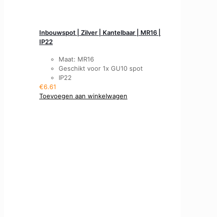
Inbouwspot | Zilver | Kantelbaar | MR16 |
IP22
Maat: MR16
Geschikt voor 1x GU10 spot
IP22
€
6.61
Toevoegen aan winkelwagen