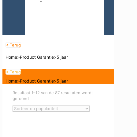
Drivers
< Terug
Home
>
Product Garantie
>
5 jaar
< Terug
Home
>
Product Garantie
>
5 jaar
Resultaat 1–12 van de 87 resultaten wordt
Gesorteerd
getoond
op
populariteit