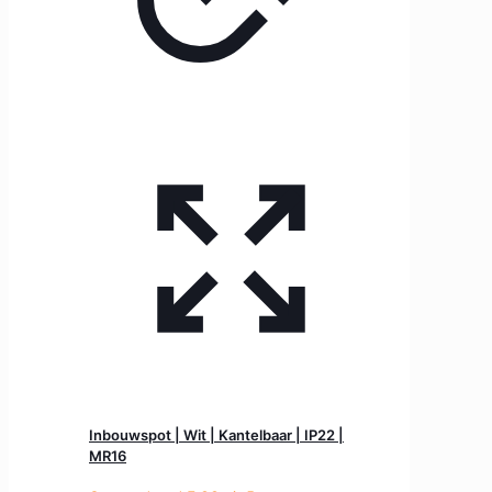
Inbouwspot | Wit | Kantelbaar | IP22 |
MR16