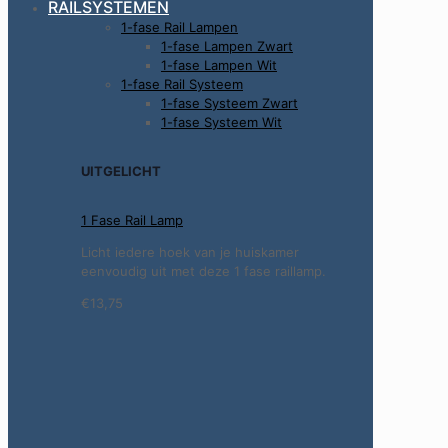
RAILSYSTEMEN
1-fase Rail Lampen
1-fase Lampen Zwart
1-fase Lampen Wit
1-fase Rail Systeem
1-fase Systeem Zwart
1-fase Systeem Wit
UITGELICHT
1 Fase Rail Lamp
Licht iedere hoek van je huiskamer
eenvoudig uit met deze 1 fase raillamp.
€13,75