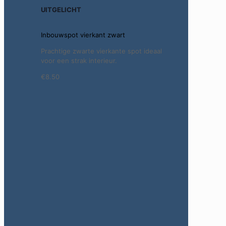
UITGELICHT
Inbouwspot vierkant zwart
Prachtige zwarte vierkante spot ideaal
voor een strak interieur.
€8.50