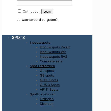
Onthouden
Login
Je wachtwoord vergeten?
SPOTS
Inbouwspots
Inbouwspots Zwart
Inbouwspots Wit
Inbouwspots RVS
Complete sets
Spot Ledlampen
G4 spots
G9 spots
GU10 Spots
GU5.3 Spots
AR111 Spots
Spottoebehoren
Fittingen
Diversen