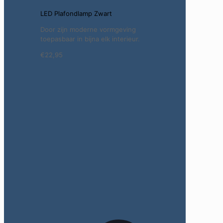
LED Plafondlamp Zwart
Door zijn moderne vormgeving
toepasbaar in bijna elk interieur.
€22,95