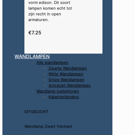
vorm edison. Dit soort
lampen komen echt tot
zijn recht in open
armaturen.
€7.25
WANDLAMPEN
Alle wandlampen
Zwarte Wandlampen
Witte Wandlampen
Grijze Wandlampen
Antraciet Wandlampen
Wandlamp toebehoren
Kabelverbinders
UITGELICHT
Wandlamp Zwart Vierkant