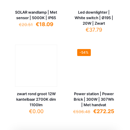
SOLAR wandlamp | Met
Led downlighter |
sensor | 5000K | IP65
White switch | Ø195 |
Oorspronkelijke
Huidige
20W | Zwart
€
18.09
€
20.51
prijs
prijs
€
37.79
was:
is:
€20.51.
€18.09.
-54%
zwart rond groot 12W
Power station | Power
kantelbaar 2700K dim
Brick | 300W | 307Wh
1100lm
| Met handvat
Oorspronkelijk
Huidig
€
0.00
€
272.25
€
596.48
prijs
prijs
was:
is:
€596.48.
€272.