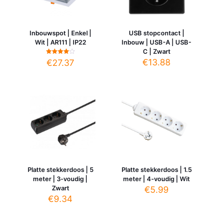
Inbouwspot | Enkel |
USB stopcontact |
Wit | AR111 | IP22
Inbouw | USB-A | USB-
C | Zwart
Gewaardeerd
€
13.88
€
27.37
4.00
uit 5
Platte stekkerdoos | 5
Platte stekkerdoos | 1.5
meter | 3-voudig |
meter | 4-voudig | Wit
Zwart
€
5.99
€
9.34