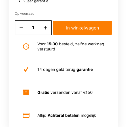
2 jaar garantie
Op voorraad
Platte
In winkelwagen
stekkerdoos
|
3
Voor
15:30
besteld, zelfde werkdag
meter
verstuurd
|
4-
voudig
|
14 dagen geld terug
garantie
Wit
aantal
Gratis
verzenden vanaf €150
Altijd
Achteraf betalen
mogelijk