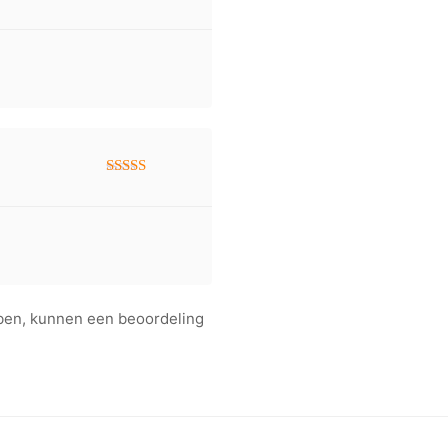
Gewaardeerd
5
uit 5
Gewaardeerd
5
uit 5
bben, kunnen een beoordeling