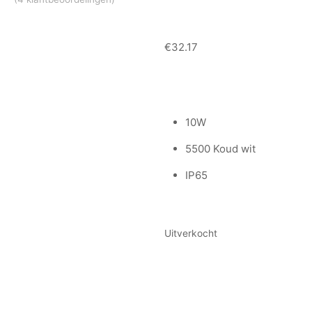
rd
€
32.17
gen
10W
5500 Koud wit
IP65
Uitverkocht