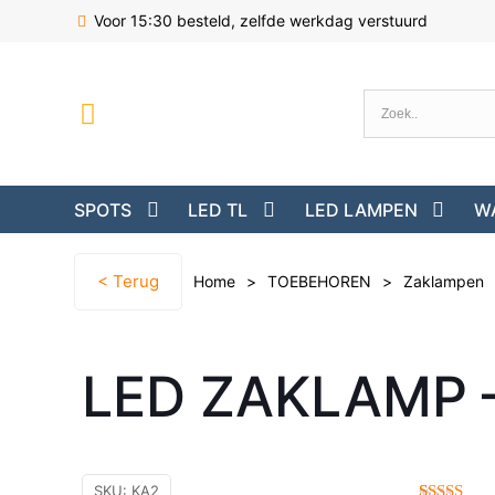
Voor 15:30 besteld, zelfde werkdag verstuurd
SPOTS
LED TL
LED LAMPEN
W
< Terug
Home
>
TOEBEHOREN
>
Zaklampen
LED ZAKLAMP 
SKU:
KA2