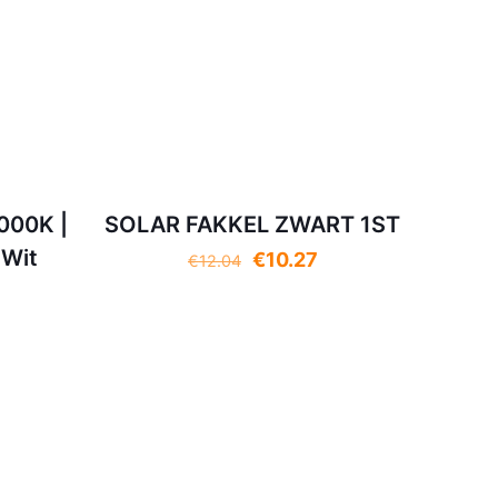
3000K |
SOLAR FAKKEL ZWART 1ST
 Wit
Oorspronkelijke
Huidige
€
10.27
€
12.04
prijs
prijs
was:
is:
€12.04.
€10.27.