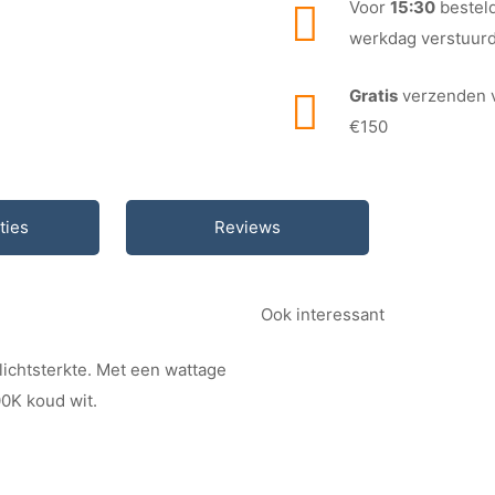
Voor
15:30
besteld
werkdag verstuur
Gratis
verzenden 
€150
ties
Reviews
Ook interessant
ichtsterkte. Met een wattage
00K koud wit.