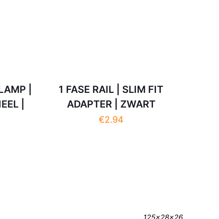
LAMP |
1 FASE RAIL | SLIM FIT
EEL |
ADAPTER | ZWART
€
2.94
125x28x26