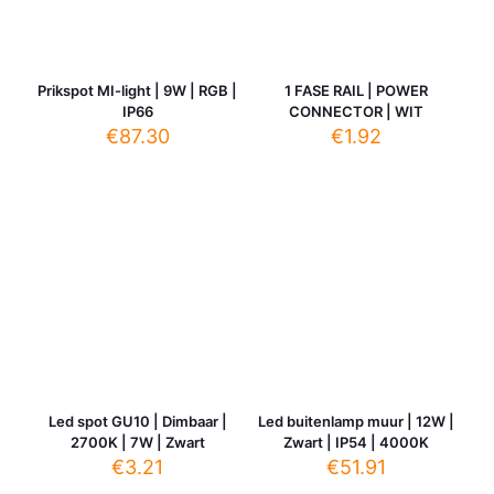
Prikspot MI-light | 9W | RGB |
1 FASE RAIL | POWER
IP66
CONNECTOR | WIT
€
87.30
€
1.92
Led spot GU10 | Dimbaar |
Led buitenlamp muur | 12W |
2700K | 7W | Zwart
Zwart | IP54 | 4000K
€
3.21
€
51.91