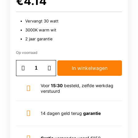
€
4.14
Vervangt 30 watt
3000K warm wit
2 jaar garantie
Op voorraad
Led
In winkelwagen
spot
|
GU4
Voor
15:30
besteld, zelfde werkdag
fitting
verstuurd
|
DIM
|
3000K
14 dagen geld terug
garantie
|
MR11
|
3W