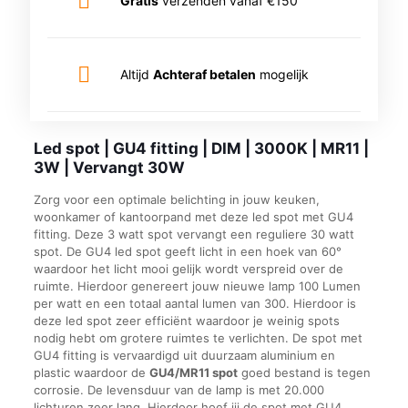
Gratis
verzenden vanaf €150
|
Vervangt
30W
aantal
Altijd
Achteraf betalen
mogelijk
Led spot | GU4 fitting | DIM | 3000K | MR11 |
3W | Vervangt 30W
Zorg voor een optimale belichting in jouw keuken,
woonkamer of kantoorpand met deze led spot met GU4
fitting. Deze 3 watt spot vervangt een reguliere 30 watt
spot. De GU4 led spot geeft licht in een hoek van 60°
waardoor het licht mooi gelijk wordt verspreid over de
ruimte. Hierdoor genereert jouw nieuwe lamp 100 Lumen
per watt en een totaal aantal lumen van 300. Hierdoor is
deze led spot zeer efficiënt waardoor je weinig spots
nodig hebt om grotere ruimtes te verlichten. De spot met
GU4 fitting is vervaardigd uit duurzaam aluminium en
plastic waardoor de
GU4/MR11 spot
goed bestand is tegen
corrosie. De levensduur van de lamp is met 20.000
lichturen zeer lang. Hierdoor hoef jij de spot met GU4