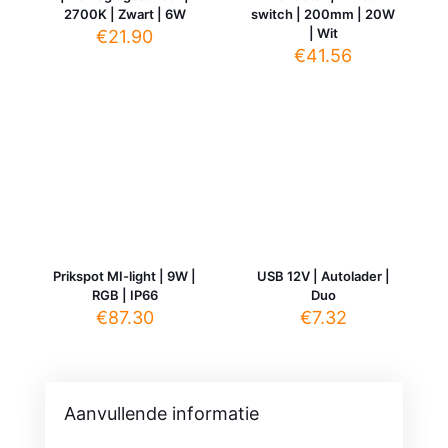
2700K | Zwart | 6W
switch | 200mm | 20W
| Wit
€
21.90
€
41.56
Prikspot MI-light | 9W |
USB 12V | Autolader |
RGB | IP66
Duo
€
87.30
€
7.32
Aanvullende informatie