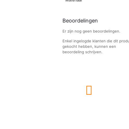
Materiaal
Beoordelingen
Er zijn nog geen beoordelingen.
Enkel ingelogde klanten die dit prod
gekocht hebben, kunnen een
beoordeling schrijven.
Voor al uw LED verlichting
Veilige betaling
Handige links
Klantenservice