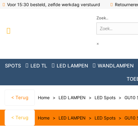
Voor 15:30 besteld, zelfde werkdag verstuurd
Retournere
Zoek..
×
SPOTS
LED TL
LED LAMPEN
WANDLAMPEN
TOE
< Terug
Home
>
LED LAMPEN
>
LED Spots
>
GU10 
< Terug
Home
>
LED LAMPEN
>
LED Spots
>
GU10 