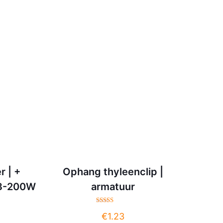
r | +
Ophang thyleenclip |
| 3-200W
armatuur
Gewaardeerd
€
1.23
5.00
uit 5