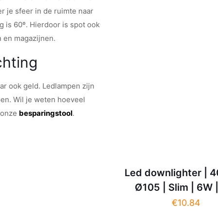
r je sfeer in de ruimte naar
 is 60º. Hierdoor is spot ook
n en magazijnen.
chting
aar ook geld. Ledlampen zijn
pen. Wil je weten hoeveel
n onze
besparingstool
.
Led downlighter | 
Ø105 | Slim | 6W 
€
10.84