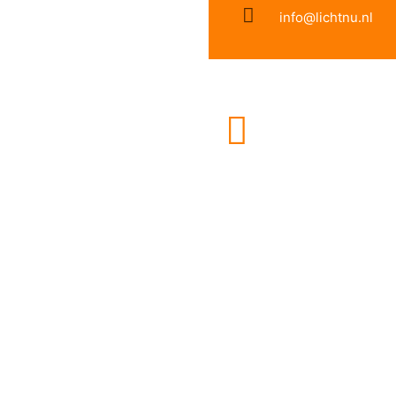
info@lichtnu.nl
Retourneren binne
Veilige betaling
dagen
ervice
Informatie
 en verzendkosten
Jouw account
afhandeling
Openingstijden
ren binnen 14 dagen
Bedrijfsinformatie
Privacy Policy