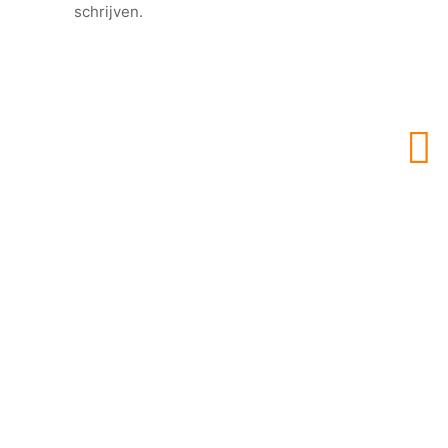
schrijven.
Voor al uw LED verlichting
Handige links
Klantens
Zakelijke klant
Levertijd
Lichtplan aanvragen
Garantie 
Retourne
Contact