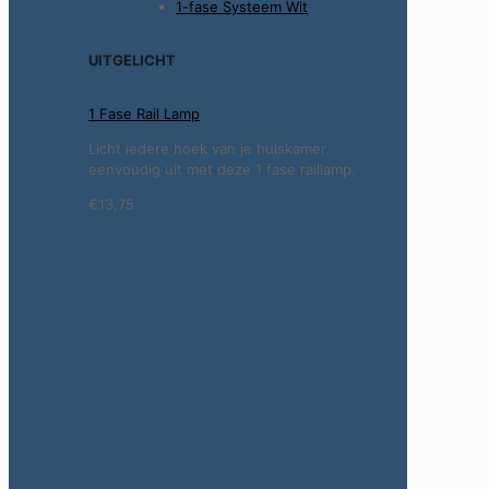
1-fase Systeem Wit
UITGELICHT
1 Fase Rail Lamp
Licht iedere hoek van je huiskamer
eenvoudig uit met deze 1 fase raillamp.
€13,75