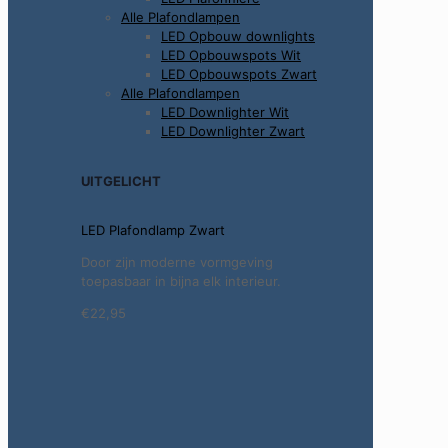
Alle Plafondlampen
LED Opbouw downlights
LED Opbouwspots Wit
LED Opbouwspots Zwart
Alle Plafondlampen
LED Downlighter Wit
LED Downlighter Zwart
UITGELICHT
LED Plafondlamp Zwart
Door zijn moderne vormgeving
toepasbaar in bijna elk interieur.
€22,95