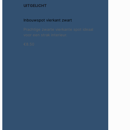
UITGELICHT
Inbouwspot vierkant zwart
Prachtige zwarte vierkante spot ideaal
voor een strak interieur.
€8.50