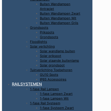
Buiten Wandlampen
Antraciet
Buiten Wandlampen Zwart
Buiten Wandlampen Wit
Buiten Wandlampen Grijs
Grondspots
Prikspots
Grondspots
Floodlights
Solar verlichting
Solar wandlamp buiten
Solar prikspot
Solar staande buitenlamp
Solar grondspot
Tuinverlichting Toebehoren
GU10 Spots
IP65 Accessoires
RAILSYSTEMEN
1-fase Rail Lampen
1-fase Lampen Zwart
1-fase Lampen Wit
1-fase Rail Systeem
1-fase Systeem Zwart