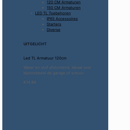
120 CM Armaturen
150 CM Armaturen
LED TL Toebehoren
IP65 Accessoires
Starters
Diverse
UITGELICHT
Led TL Armatuur 120cm
Water en stof afstontend. Ideaal voor
bijvoorbeeld de garage of schuur.
€14.89