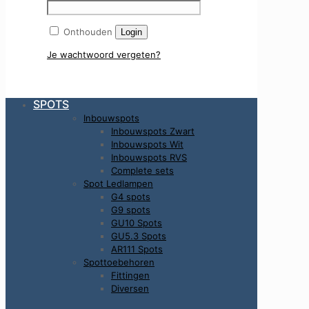
Onthouden
Login
Je wachtwoord vergeten?
SPOTS
Inbouwspots
Inbouwspots Zwart
Inbouwspots Wit
Inbouwspots RVS
Complete sets
Spot Ledlampen
G4 spots
G9 spots
GU10 Spots
GU5.3 Spots
AR111 Spots
Spottoebehoren
Fittingen
Diversen