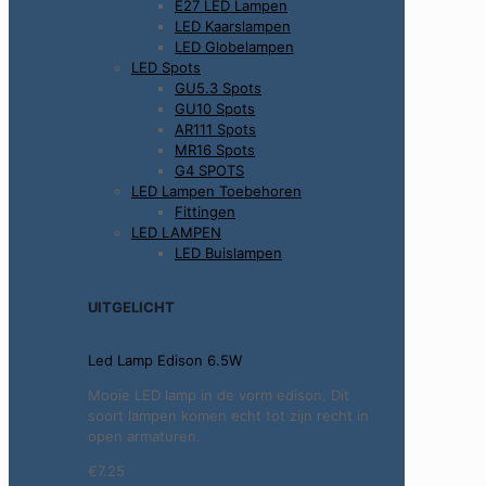
E27 LED Lampen
LED Kaarslampen
LED Globelampen
LED Spots
GU5.3 Spots
GU10 Spots
AR111 Spots
MR16 Spots
G4 SPOTS
LED Lampen Toebehoren
Fittingen
LED LAMPEN
LED Buislampen
UITGELICHT
Led Lamp Edison 6.5W
Mooie LED lamp in de vorm edison. Dit
soort lampen komen echt tot zijn recht in
open armaturen.
€7.25