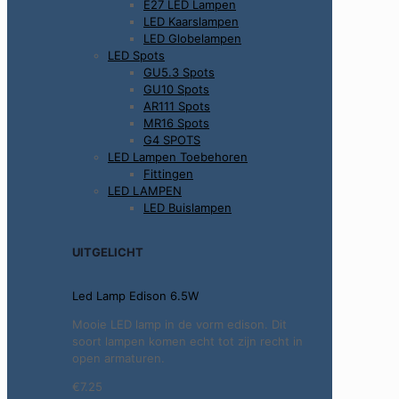
E27 LED Lampen
LED Kaarslampen
LED Globelampen
LED Spots
GU5.3 Spots
GU10 Spots
AR111 Spots
MR16 Spots
G4 SPOTS
LED Lampen Toebehoren
Fittingen
LED LAMPEN
LED Buislampen
UITGELICHT
Led Lamp Edison 6.5W
Mooie LED lamp in de vorm edison. Dit
soort lampen komen echt tot zijn recht in
open armaturen.
€7.25