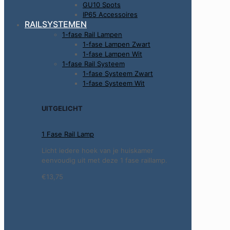
GU10 Spots
IP65 Accessoires
RAILSYSTEMEN
1-fase Rail Lampen
1-fase Lampen Zwart
1-fase Lampen Wit
1-fase Rail Systeem
1-fase Systeem Zwart
1-fase Systeem Wit
UITGELICHT
1 Fase Rail Lamp
Licht iedere hoek van je huiskamer
eenvoudig uit met deze 1 fase raillamp.
€13,75