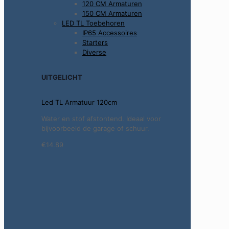
120 CM Armaturen
150 CM Armaturen
LED TL Toebehoren
IP65 Accessoires
Starters
Diverse
UITGELICHT
Led TL Armatuur 120cm
Water en stof afstontend. Ideaal voor
bijvoorbeeld de garage of schuur.
€14.89