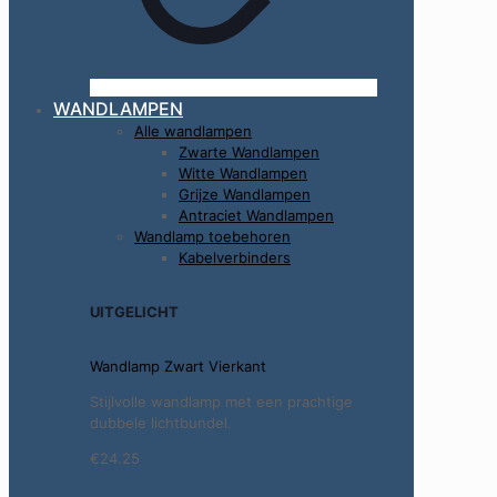
WANDLAMPEN
Alle wandlampen
Zwarte Wandlampen
Witte Wandlampen
Grijze Wandlampen
Antraciet Wandlampen
Wandlamp toebehoren
Kabelverbinders
UITGELICHT
Wandlamp Zwart Vierkant
Stijlvolle wandlamp met een prachtige
dubbele lichtbundel.
€24.25