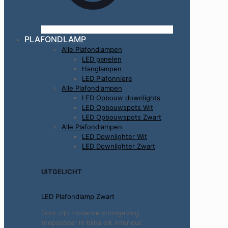
PLAFONDLAMP
Alle Plafondlampen
LED panelen
Hanglampen
LED Plafonniere
Alle Plafondlampen
LED Opbouw downlights
LED Opbouwspots Wit
LED Opbouwspots Zwart
Alle Plafondlampen
LED Downlighter Wit
LED Downlighter Zwart
UITGELICHT
LED Plafondlamp Zwart
Door zijn moderne vormgeving
toepasbaar in bijna elk interieur.