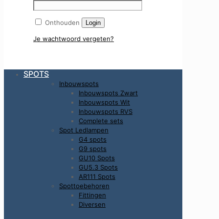
Onthouden
Login
Je wachtwoord vergeten?
SPOTS
Inbouwspots
Inbouwspots Zwart
Inbouwspots Wit
Inbouwspots RVS
Complete sets
Spot Ledlampen
G4 spots
G9 spots
GU10 Spots
GU5.3 Spots
AR111 Spots
Spottoebehoren
Fittingen
Diversen