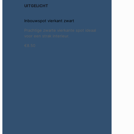
UITGELICHT
Inbouwspot vierkant zwart
Prachtige zwarte vierkante spot ideaal
voor een strak interieur.
€8.50