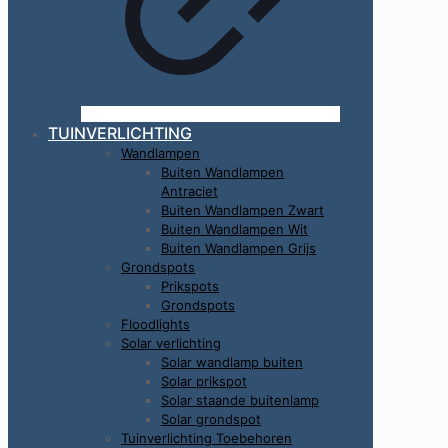
TUINVERLICHTING
Wandlampen
Buiten Wandlampen
Antraciet
Buiten Wandlampen Zwart
Buiten Wandlampen Wit
Buiten Wandlampen Grijs
Grondspots
Prikspots
Grondspots
Floodlights
Solar verlichting
Solar wandlamp buiten
Solar prikspot
Solar staande buitenlamp
Solar grondspot
Tuinverlichting Toebehoren