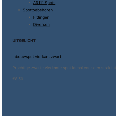
AR111 Spots
Spottoebehoren
Fittingen
Diversen
UITGELICHT
Inbouwspot vierkant zwart
Prachtige zwarte vierkante spot ideaal voor een strak int
€8.50