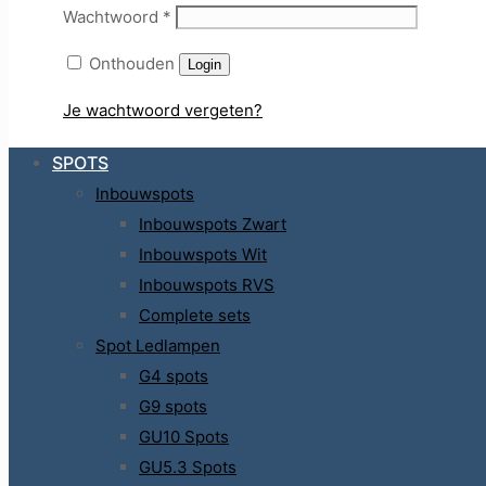
Wachtwoord
*
Onthouden
Login
Je wachtwoord vergeten?
SPOTS
Inbouwspots
Inbouwspots Zwart
Inbouwspots Wit
Inbouwspots RVS
Complete sets
Spot Ledlampen
G4 spots
G9 spots
GU10 Spots
GU5.3 Spots