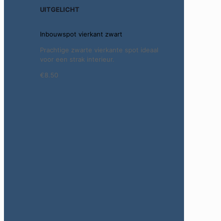
UITGELICHT
Inbouwspot vierkant zwart
Prachtige zwarte vierkante spot ideaal
voor een strak interieur.
€8.50