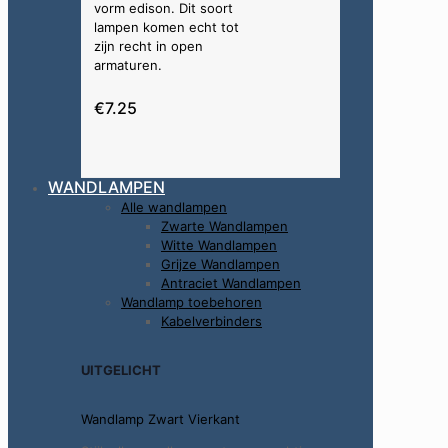
vorm edison. Dit soort
lampen komen echt tot
zijn recht in open
armaturen.
€7.25
WANDLAMPEN
Alle wandlampen
Zwarte Wandlampen
Witte Wandlampen
Grijze Wandlampen
Antraciet Wandlampen
Wandlamp toebehoren
Kabelverbinders
UITGELICHT
Wandlamp Zwart Vierkant