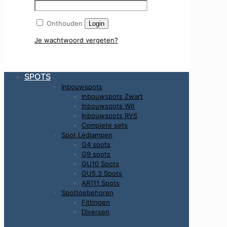
Onthouden
Login
Je wachtwoord vergeten?
SPOTS
Inbouwspots
Inbouwspots Zwart
Inbouwspots Wit
Inbouwspots RVS
Complete sets
Spot Ledlampen
G4 spots
G9 spots
GU10 Spots
GU5.3 Spots
AR111 Spots
Spottoebehoren
Fittingen
Diversen