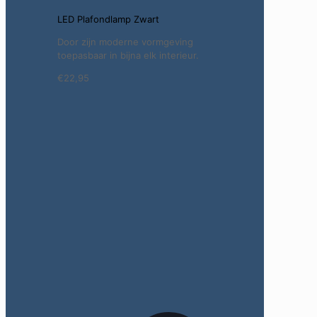
LED Plafondlamp Zwart
Door zijn moderne vormgeving
toepasbaar in bijna elk interieur.
€22,95