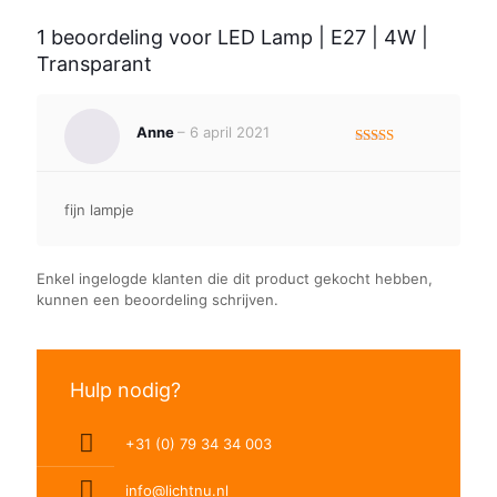
1 beoordeling voor
LED Lamp | E27 | 4W |
Transparant
Anne
–
6 april 2021
Gewaardeerd
4
uit 5
fijn lampje
Enkel ingelogde klanten die dit product gekocht hebben,
kunnen een beoordeling schrijven.
Hulp nodig?
+31 (0) 79 34 34 003
info@lichtnu.nl