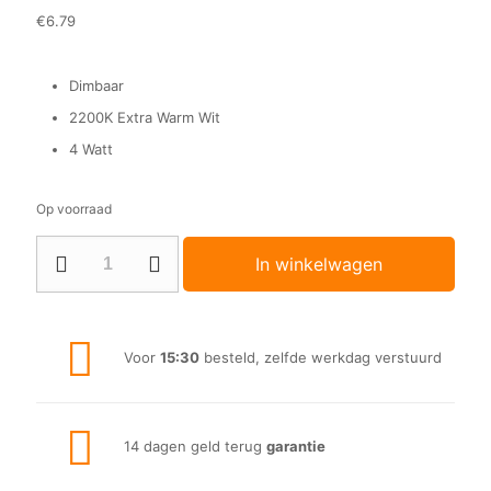
waardering
€
6.79
Dimbaar
2200K Extra Warm Wit
4 Watt
Op voorraad
LED
In winkelwagen
Lamp
|
E27
|
4W
Voor
15:30
besteld, zelfde werkdag verstuurd
|
Transparant
aantal
14 dagen geld terug
garantie