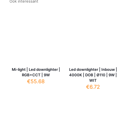
Ook interessant
Mi-light | Led downlighter |
Led downlighter | Inbouw |
RGB+CCT | 9W
4000K | DOB | Ø110 | 9W |
WIT
€
55.68
€
6.72