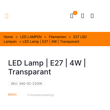
0
Home
>
LED LAMPEN
>
Filamenten
>
E27 LED
Lampen
>
LED Lamp | E27 | 4W | Transparant
LED Lamp | E27 | 4W |
Transparant
SKU:
A60-SC-2200K
(
1
klantbeoordeling)
Gewaardeerd
1
4.00
op 5
gebaseerd
op
klant