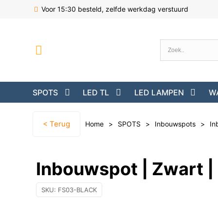
Voor 15:30 besteld, zelfde werkdag verstuurd
SPOTS
LED TL
LED LAMPEN
W
< Terug
Home
>
SPOTS
>
Inbouwspots
>
In
Inbouwspot | Zwart |
SKU:
FS03-BLACK