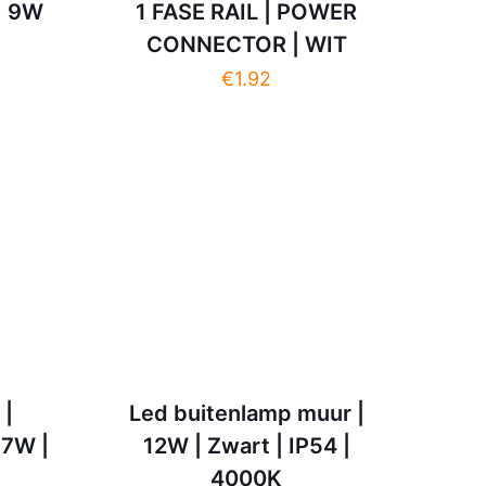
 | 9W
1 FASE RAIL | POWER
CONNECTOR | WIT
€
1.92
 |
Led buitenlamp muur |
 7W |
12W | Zwart | IP54 |
4000K