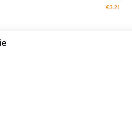
€
3.21
ie