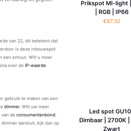
Prikspot MI-light
| RGB | IP66
€
87.30
de van 22, dit betekent dat
ierdoor is deze inbouwspot
n een schuur. Wilt u meer
gina over de
IP-waarde
.
r gebruik te maken van een
ne
dimmer
. Wilt uw meer
Led spot GU10
e van de
consumentenbond
.
Dimbaar | 2700K |
dimmer aansluit, kijk dan op
Zwart