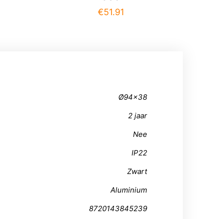
€
51.91
Ø94×38
2 jaar
Nee
IP22
Zwart
Aluminium
8720143845239