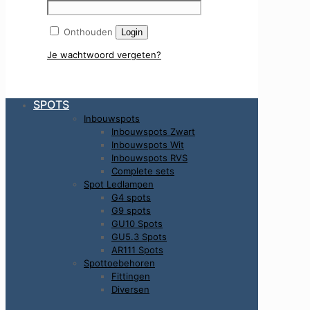
Onthouden
Login
Je wachtwoord vergeten?
SPOTS
Inbouwspots
Inbouwspots Zwart
Inbouwspots Wit
Inbouwspots RVS
Complete sets
Spot Ledlampen
G4 spots
G9 spots
GU10 Spots
GU5.3 Spots
AR111 Spots
Spottoebehoren
Fittingen
Diversen