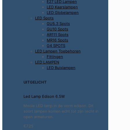
E27 LED Lampen
LED Kaarslampen
LED Globelampen
LED Spots
GU5.3 Spots
GU10 Spots
AR111 Spots
MR16 Spots
G4 SPOTS
LED Lampen Toebehoren
Fittingen
LED LAMPEN
LED Buislampen
UITGELICHT
Led Lamp Edison 6.5W
Mooie LED lamp in de vorm edison. Dit
soort lampen komen echt tot zijn recht in
open armaturen.
€7.25