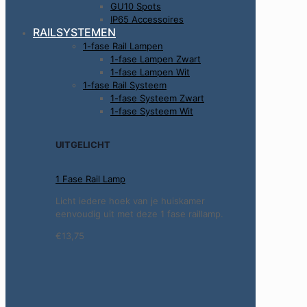
GU10 Spots
IP65 Accessoires
RAILSYSTEMEN
1-fase Rail Lampen
1-fase Lampen Zwart
1-fase Lampen Wit
1-fase Rail Systeem
1-fase Systeem Zwart
1-fase Systeem Wit
UITGELICHT
1 Fase Rail Lamp
Licht iedere hoek van je huiskamer
eenvoudig uit met deze 1 fase raillamp.
€13,75