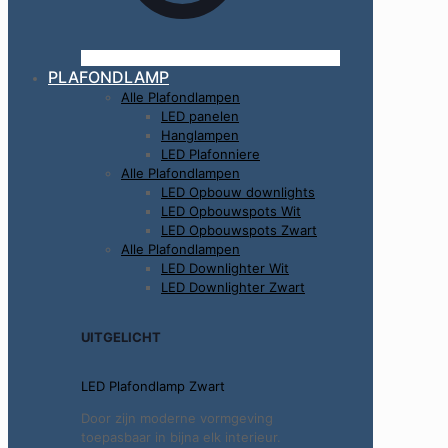
PLAFONDLAMP
Alle Plafondlampen
LED panelen
Hanglampen
LED Plafonniere
Alle Plafondlampen
LED Opbouw downlights
LED Opbouwspots Wit
LED Opbouwspots Zwart
Alle Plafondlampen
LED Downlighter Wit
LED Downlighter Zwart
UITGELICHT
LED Plafondlamp Zwart
Door zijn moderne vormgeving
toepasbaar in bijna elk interieur.