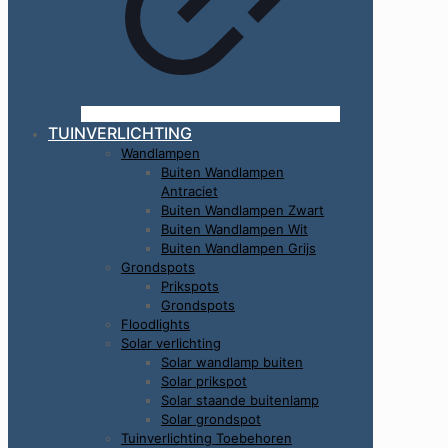
TUINVERLICHTING
Wandlampen
Buiten Wandlampen
Antraciet
Buiten Wandlampen Zwart
Buiten Wandlampen Wit
Buiten Wandlampen Grijs
Grondspots
Prikspots
Grondspots
Floodlights
Solar verlichting
Solar wandlamp buiten
Solar prikspot
Solar staande buitenlamp
Solar grondspot
Tuinverlichting Toebehoren