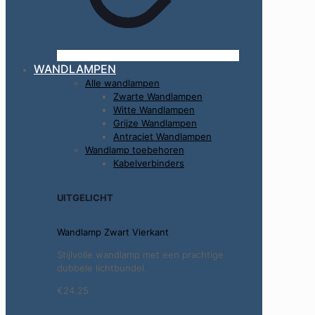
WANDLAMPEN
Alle wandlampen
Zwarte Wandlampen
Witte Wandlampen
Grijze Wandlampen
Antraciet Wandlampen
Wandlamp toebehoren
Kabelverbinders
UITGELICHT
Wandlamp Zwart Vierkant
Stijlvolle wandlamp met een prachtige
dubbele lichtbundel.
€24.25