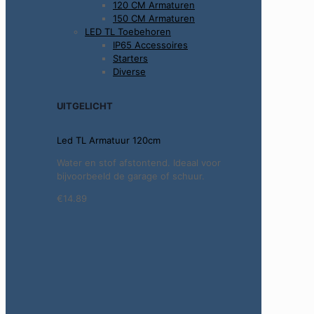
120 CM Armaturen
150 CM Armaturen
LED TL Toebehoren
IP65 Accessoires
Starters
Diverse
UITGELICHT
Led TL Armatuur 120cm
Water en stof afstontend. Ideaal voor
bijvoorbeeld de garage of schuur.
€14.89