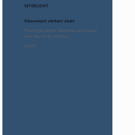
UITGELICHT
Inbouwspot vierkant zwart
Prachtige zwarte vierkante spot ideaal
voor een strak interieur.
€8.50