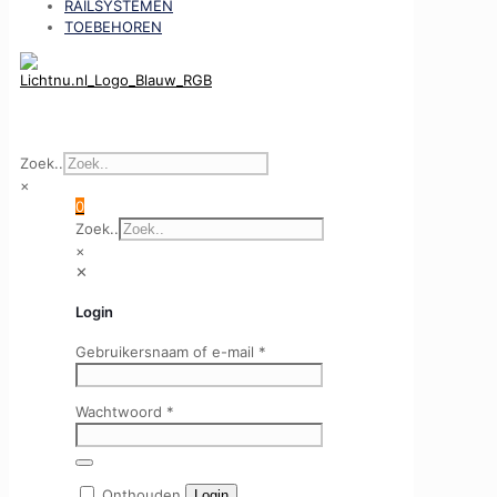
RAILSYSTEMEN
TOEBEHOREN
Zoek..
×
0
Zoek..
×
✕
Login
Gebruikersnaam of e-mail
*
Wachtwoord
*
Onthouden
Login