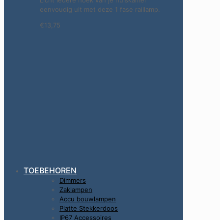
eenvoudig uit met deze 1 fase raillamp.
€13,75
TOEBEHOREN
Dimmers
Zaklampen
Accu bouwlampen
Platte Stekkerdoos
IP67 Accessoires