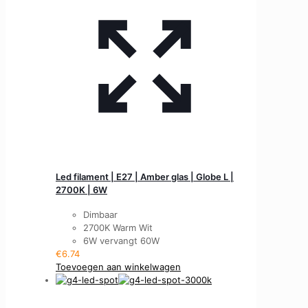
Led filament | E27 | Amber glas | Globe L |
2700K | 6W
Dimbaar
2700K Warm Wit
6W vervangt 60W
€
6.74
Toevoegen aan winkelwagen