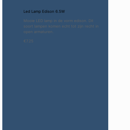
Led Lamp Edison 6.5W
Mooie LED lamp in de vorm edison. Dit
soort lampen komen echt tot zijn recht in
open armaturen.
€7.25