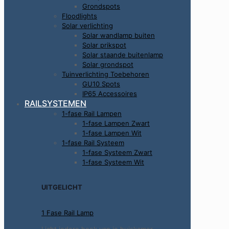
Grondspots
Floodlights
Solar verlichting
Solar wandlamp buiten
Solar prikspot
Solar staande buitenlamp
Solar grondspot
Tuinverlichting Toebehoren
GU10 Spots
IP65 Accessoires
RAILSYSTEMEN
1-fase Rail Lampen
1-fase Lampen Zwart
1-fase Lampen Wit
1-fase Rail Systeem
1-fase Systeem Zwart
1-fase Systeem Wit
UITGELICHT
1 Fase Rail Lamp
Licht iedere hoek van je huiskamer