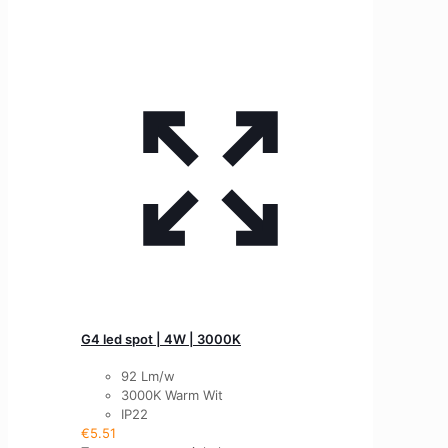
G4 led spot | 4W | 3000K
92 Lm/w
3000K Warm Wit
IP22
€
5.51