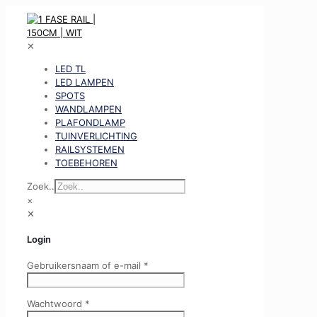
✕
LED TL
LED LAMPEN
SPOTS
WANDLAMPEN
PLAFONDLAMP
TUINVERLICHTING
RAILSYSTEMEN
TOEBEHOREN
Zoek..
×
✕
Login
Gebruikersnaam of e-mail
*
Wachtwoord
*