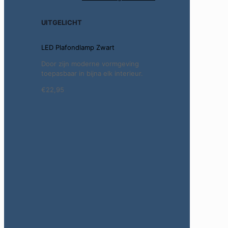
UITGELICHT
LED Plafondlamp Zwart
Door zijn moderne vormgeving
toepasbaar in bijna elk interieur.
€22,95