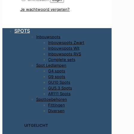
Je wachtwoord vergeten?
SPOTS
Inbouwspots
Inbouwspots Zwart
Inbouwspots Wit
Inbouwspots RVS
Complete sets
Spot Ledlampen
G4 spots
G9 spots
GU10 Spots
GU5.3 Spots
AR111 Spots
Spottoebehoren
Fittingen
Diversen
UITGELICHT