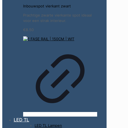
Inbouwspot vierkant zwart
Prachtige zwarte vierkante spot ideaal
voor een strak interieur.
€8.50
LED TL
LED TL Lampen