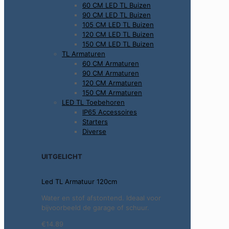
60 CM LED TL Buizen
90 CM LED TL Buizen
105 CM LED TL Buizen
120 CM LED TL Buizen
150 CM LED TL Buizen
TL Armaturen
60 CM Armaturen
90 CM Armaturen
120 CM Armaturen
150 CM Armaturen
LED TL Toebehoren
IP65 Accessoires
Starters
Diverse
UITGELICHT
Led TL Armatuur 120cm
Water en stof afstontend. Ideaal voor
bijvoorbeeld de garage of schuur.
€14.89