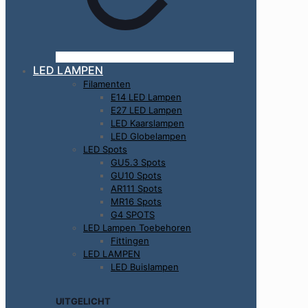
LED LAMPEN
Filamenten
E14 LED Lampen
E27 LED Lampen
LED Kaarslampen
LED Globelampen
LED Spots
GU5.3 Spots
GU10 Spots
AR111 Spots
MR16 Spots
G4 SPOTS
LED Lampen Toebehoren
Fittingen
LED LAMPEN
LED Buislampen
UITGELICHT