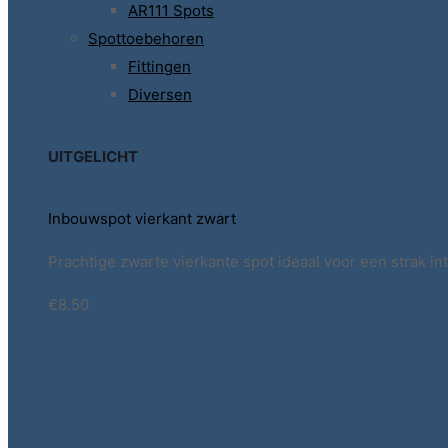
AR111 Spots
Spottoebehoren
Fittingen
Diversen
UITGELICHT
Inbouwspot vierkant zwart
Prachtige zwarte vierkante spot ideaal voor een strak int
€8.50