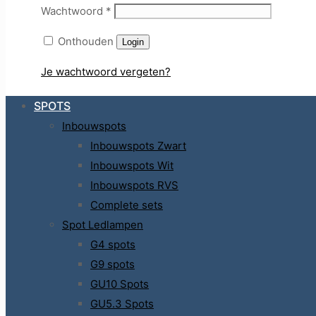
Wachtwoord
*
Onthouden
Login
Je wachtwoord vergeten?
SPOTS
Inbouwspots
Inbouwspots Zwart
Inbouwspots Wit
Inbouwspots RVS
Complete sets
Spot Ledlampen
G4 spots
G9 spots
GU10 Spots
GU5.3 Spots