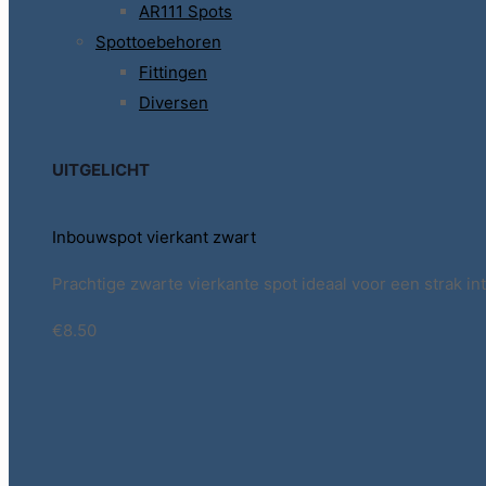
AR111 Spots
Spottoebehoren
Fittingen
Diversen
UITGELICHT
Inbouwspot vierkant zwart
Prachtige zwarte vierkante spot ideaal voor een strak int
€8.50