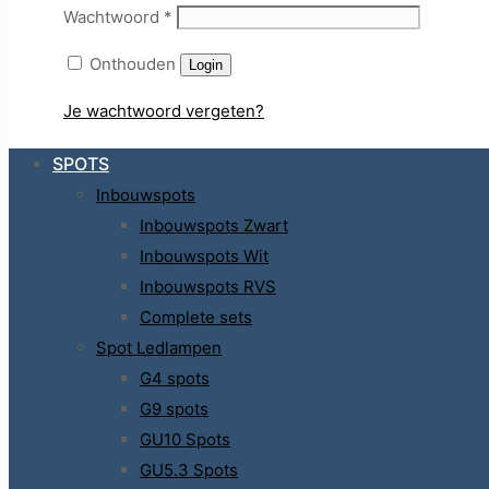
Wachtwoord
*
Onthouden
Login
Je wachtwoord vergeten?
SPOTS
Inbouwspots
Inbouwspots Zwart
Inbouwspots Wit
Inbouwspots RVS
Complete sets
Spot Ledlampen
G4 spots
G9 spots
GU10 Spots
GU5.3 Spots