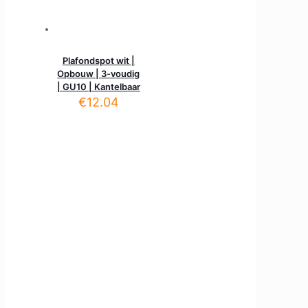
Plafondspot wit |
Opbouw | 3-voudig
| GU10 | Kantelbaar
€
12.04
Voor al uw LED verlichting
Veilige betaling
Retourneren binnen 14 dagen
Gratis verzenden vanaf €50
Handige links
Zakelijke klant
Lichtplan aanvragen