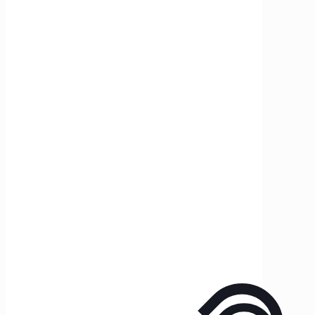
Klantenservice
Levertijd en verzendkosten
Garantie afhandeling
Retourneren binnen 14 dagen
Contact
Herroepingsrecht
Informatie
Jouw account
Openingstijden
Bedrijfsinformatie
Privacy Policy
Algemene voorwaarden