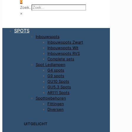
0
Zoek..
×
SPOTS
Inbouwspots
Inbouwspots Zwart
Inbouwspots Wit
Inbouwspots RVS
Complete sets
Spot Ledlampen
G4 spots
G9 spots
GU10 Spots
GU5.3 Spots
AR111 Spots
Spottoebehoren
Fittingen
Diversen
UITGELICHT