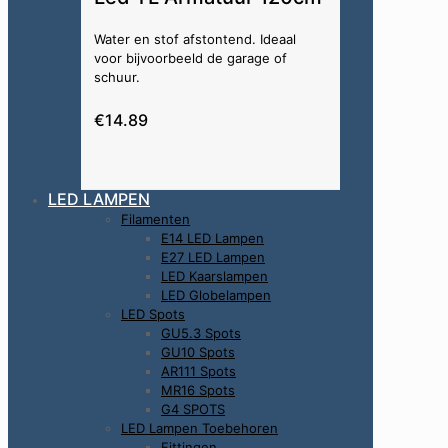
Water en stof afstontend. Ideaal
voor bijvoorbeeld de garage of
schuur.
€14.89
LED LAMPEN
Filamenten
E14 LED Lampen
E27 LED Lampen
LED Kaarslampen
LED Globelampen
LED Spots
GU5.3 Spots
GU10 Spots
AR111 Spots
MR16 Spots
G4 SPOTS
LED Lampen Toebehoren
Fittingen