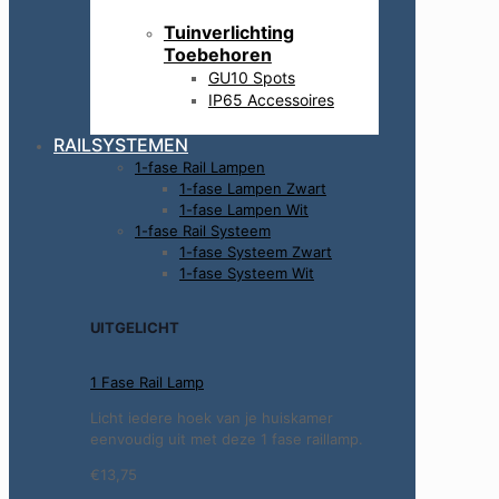
Tuinverlichting
Toebehoren
GU10 Spots
IP65 Accessoires
RAILSYSTEMEN
1-fase Rail Lampen
1-fase Lampen Zwart
1-fase Lampen Wit
1-fase Rail Systeem
1-fase Systeem Zwart
1-fase Systeem Wit
UITGELICHT
1 Fase Rail Lamp
Licht iedere hoek van je huiskamer
eenvoudig uit met deze 1 fase raillamp.
€13,75