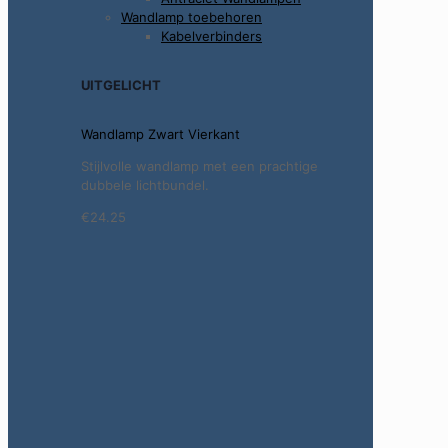
Wandlamp toebehoren
Kabelverbinders
UITGELICHT
Wandlamp Zwart Vierkant
Stijlvolle wandlamp met een prachtige
dubbele lichtbundel.
€24.25