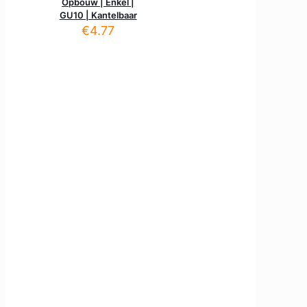
Opbouw | Enkel |
GU10 | Kantelbaar
€
4.77