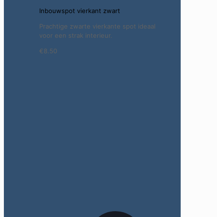
Inbouwspot vierkant zwart
Prachtige zwarte vierkante spot ideaal
voor een strak interieur.
€8.50