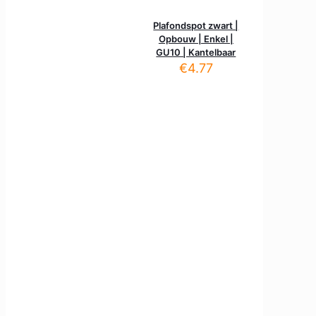
Plafondspot zwart |
Opbouw | Enkel |
GU10 | Kantelbaar
€
4.77