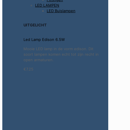
LED LAMPEN
LED Buislampen
UITGELICHT
Led Lamp Edison 6.5W
Mooie LED lamp in de vorm edison. Dit
soort lampen komen echt tot zijn recht in
open armaturen.
€7.25