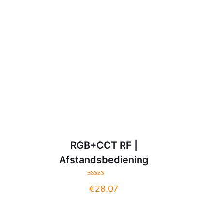
RGB+CCT RF |
Afstandsbediening
Gewaardeerd
€
28.07
4.50
uit 5