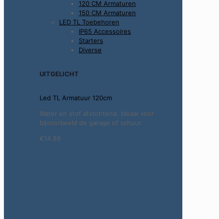
120 CM Armaturen
150 CM Armaturen
LED TL Toebehoren
IP65 Accessoires
Starters
Diverse
UITGELICHT
Led TL Armatuur 120cm
Water en stof afstontend. Ideaal voor
bijvoorbeeld de garage of schuur.
€14.89