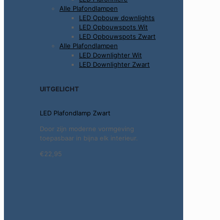
Alle Plafondlampen
LED Opbouw downlights
LED Opbouwspots Wit
LED Opbouwspots Zwart
Alle Plafondlampen
LED Downlighter Wit
LED Downlighter Zwart
UITGELICHT
LED Plafondlamp Zwart
Door zijn moderne vormgeving
toepasbaar in bijna elk interieur.
€22,95