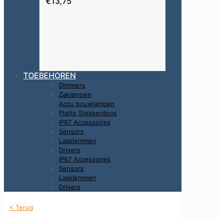
€13,75
TOEBEHOREN
Dimmers
Zaklampen
Accu bouwlampen
Platte Stekkerdoos
IP67 Accessoires
Sensors
Lasklemmen
Drivers
IP67 Accessoires
Sensors
Lasklemmen
Drivers
< Terug