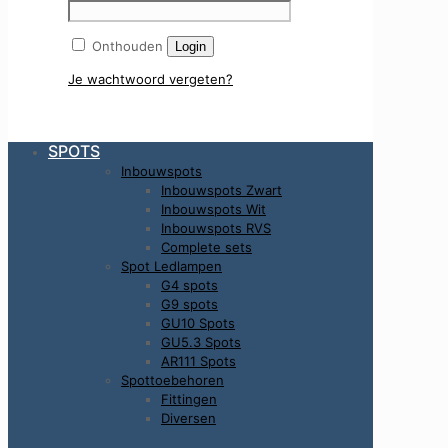
Onthouden
Login
Je wachtwoord vergeten?
SPOTS
Inbouwspots
Inbouwspots Zwart
Inbouwspots Wit
Inbouwspots RVS
Complete sets
Spot Ledlampen
G4 spots
G9 spots
GU10 Spots
GU5.3 Spots
AR111 Spots
Spottoebehoren
Fittingen
Diversen