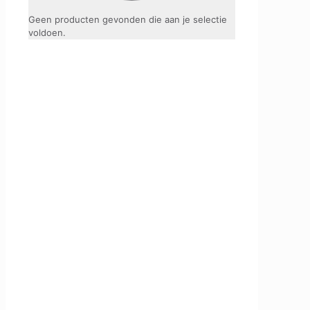
Geen producten gevonden die aan je selectie
voldoen.
Voor al uw LED verlichting
Veilige betaling
Retourneren binnen 14 dagen
Gratis verzenden vanaf €50
Handige links
Zakelijke klant
Lichtplan aanvragen
Klantenservice
Levertijd en verzendkosten
Garantie afhandeling