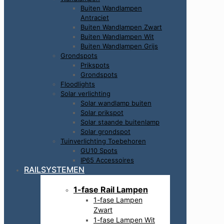
Buiten Wandlampen
Antraciet
Buiten Wandlampen Zwart
Buiten Wandlampen Wit
Buiten Wandlampen Grijs
Grondspots
Prikspots
Grondspots
Floodlights
Solar verlichting
Solar wandlamp buiten
Solar prikspot
Solar staande buitenlamp
Solar grondspot
Tuinverlichting Toebehoren
GU10 Spots
IP65 Accessoires
RAILSYSTEMEN
1-fase Rail Lampen
1-fase Lampen
Zwart
1-fase Lampen Wit