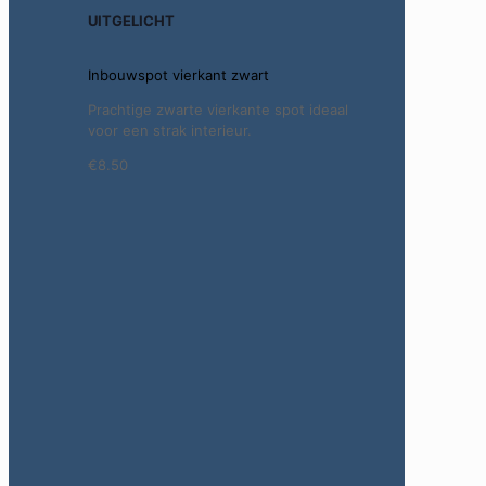
UITGELICHT
Inbouwspot vierkant zwart
Prachtige zwarte vierkante spot ideaal
voor een strak interieur.
€8.50