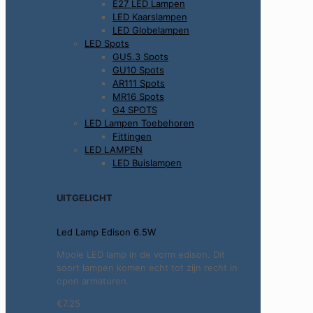
E27 LED Lampen
LED Kaarslampen
LED Globelampen
LED Spots
GU5.3 Spots
GU10 Spots
AR111 Spots
MR16 Spots
G4 SPOTS
LED Lampen Toebehoren
Fittingen
LED LAMPEN
LED Buislampen
UITGELICHT
Led Lamp Edison 6.5W
Mooie LED lamp in de vorm edison. Dit
soort lampen komen echt tot zijn recht in
open armaturen.
€7.25