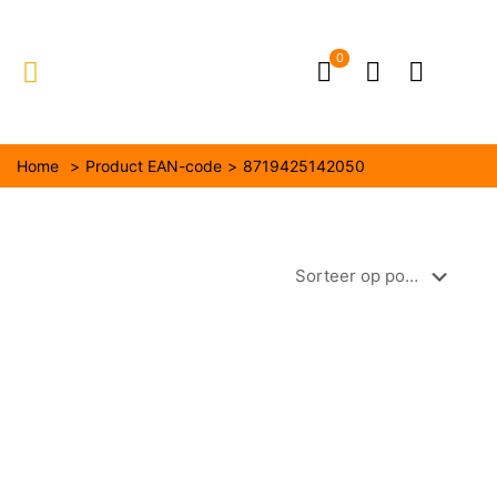
0
Home
>
Product EAN-code
>
8719425142050