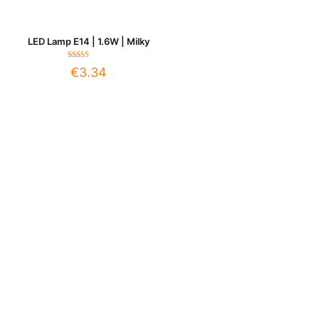
LED Lamp E14 | 1.6W | Milky
Gewaardeerd
€
3.34
5.00
uit 5
Handige links
Zakelijke klant
Lichtplan aanvragen
Klantenservice
Levertijd en verzendkosten
Garantie afhandeling