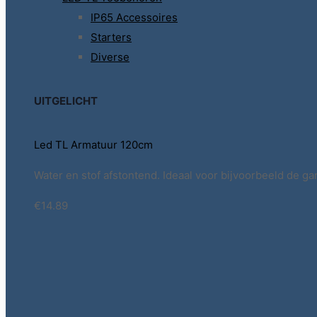
IP65 Accessoires
Starters
Diverse
UITGELICHT
Led TL Armatuur 120cm
Water en stof afstontend. Ideaal voor bijvoorbeeld de ga
€14.89