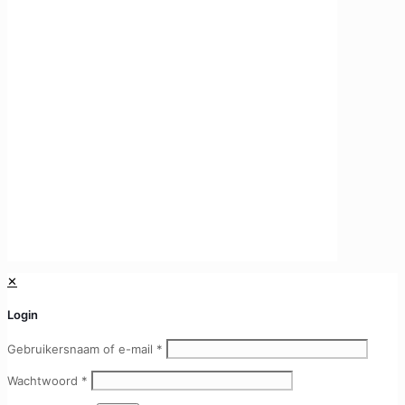
Openingstijden
Bedrijfsinformatie
Privacy Policy
Algemene voorwaarden
Klachten
Betaling methodes
✕
Login
Gebruikersnaam of e-mail
*
Wachtwoord
*