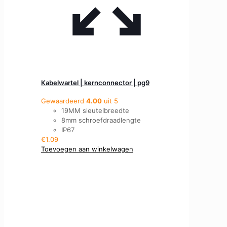
Kabelwartel | kernconnector | pg9
Gewaardeerd
4.00
uit 5
19MM sleutelbreedte
8mm schroefdraadlengte
IP67
€
1.09
Toevoegen aan winkelwagen
Voor al uw LED verlichting
Veilige betaling
Retourneren binnen 14 dagen
Gratis verzenden vanaf €50