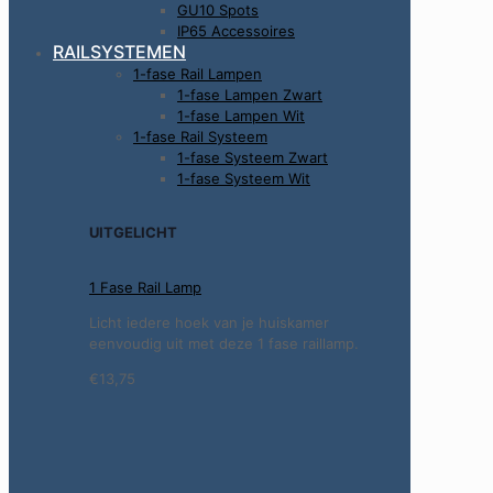
GU10 Spots
IP65 Accessoires
RAILSYSTEMEN
1-fase Rail Lampen
1-fase Lampen Zwart
1-fase Lampen Wit
1-fase Rail Systeem
1-fase Systeem Zwart
1-fase Systeem Wit
UITGELICHT
1 Fase Rail Lamp
Licht iedere hoek van je huiskamer
eenvoudig uit met deze 1 fase raillamp.
€13,75