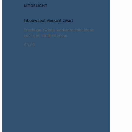
UITGELICHT
Inbouwspot vierkant zwart
Prachtige zwarte vierkante spot ideaal
voor een strak interieur.
€8.50