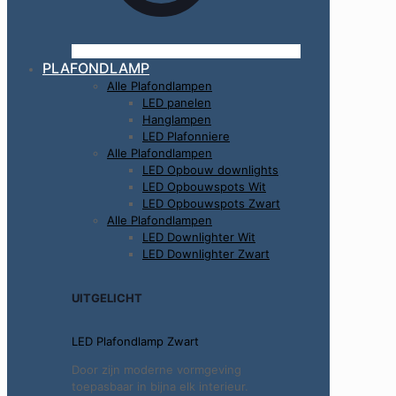
PLAFONDLAMP
Alle Plafondlampen
LED panelen
Hanglampen
LED Plafonniere
Alle Plafondlampen
LED Opbouw downlights
LED Opbouwspots Wit
LED Opbouwspots Zwart
Alle Plafondlampen
LED Downlighter Wit
LED Downlighter Zwart
UITGELICHT
LED Plafondlamp Zwart
Door zijn moderne vormgeving
toepasbaar in bijna elk interieur.