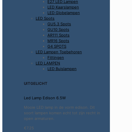
E27 LED Lampen
LED Kaarslampen
LED Globelampen
LED Spots
GU5.3 Spots
GU10 Spots
AR111 Spots
MR16 Spots
G4 SPOTS
LED Lampen Toebehoren
Fittingen
LED LAMPEN
LED Buislampen
UITGELICHT
Led Lamp Edison 6.5W
Mooie LED lamp in de vorm edison. Dit
soort lampen komen echt tot zijn recht in
open armaturen.
€7.25