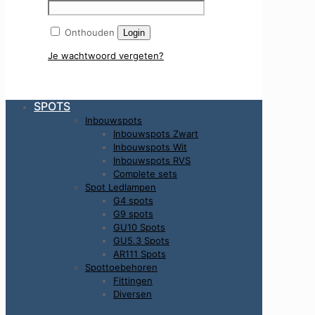
Onthouden
Login
Je wachtwoord vergeten?
SPOTS
Inbouwspots
Inbouwspots Zwart
Inbouwspots Wit
Inbouwspots RVS
Complete sets
Spot Ledlampen
G4 spots
G9 spots
GU10 Spots
GU5.3 Spots
AR111 Spots
Spottoebehoren
Fittingen
Diversen