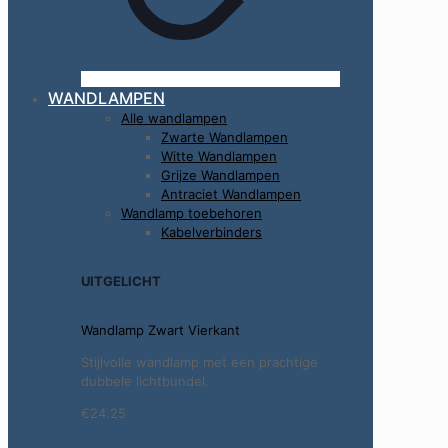
WANDLAMPEN
Alle wandlampen
Zwarte Wandlampen
Witte Wandlampen
Grijze Wandlampen
Antraciet Wandlampen
Wandlamp toebehoren
Kabelverbinders
UITGELICHT
Wandlamp Zwart Vierkant
Stijlvolle wandlamp met een prachtige
dubbele lichtbundel.
€24.25