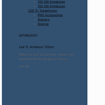
120 CM Armaturen
150 CM Armaturen
LED TL Toebehoren
IP65 Accessoires
Starters
Diverse
UITGELICHT
Led TL Armatuur 120cm
Water en stof afstontend. Ideaal voor
bijvoorbeeld de garage of schuur.
€14.89