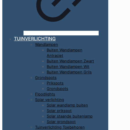
TUINVERLICHTING
Wandlampen
Buiten Wandlampen
Antraciet
Buiten Wandlampen Zwart
Buiten Wandlampen Wit
Buiten Wandlampen Grijs
Grondspots
Prikspots
Grondspots
Floodlights
Solar verlichting
Solar wandlamp buiten
Solar prikspot
Solar staande buitenlamp
Solar grondspot
Tuinverlichting Toebehoren