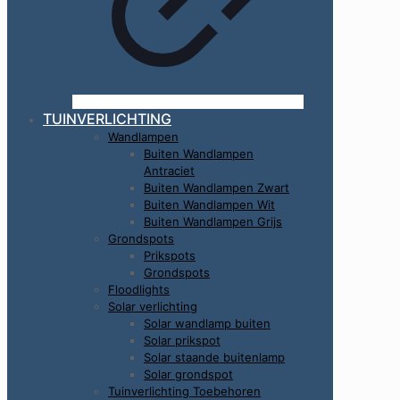
TUINVERLICHTING
Wandlampen
Buiten Wandlampen
Antraciet
Buiten Wandlampen Zwart
Buiten Wandlampen Wit
Buiten Wandlampen Grijs
Grondspots
Prikspots
Grondspots
Floodlights
Solar verlichting
Solar wandlamp buiten
Solar prikspot
Solar staande buitenlamp
Solar grondspot
Tuinverlichting Toebehoren