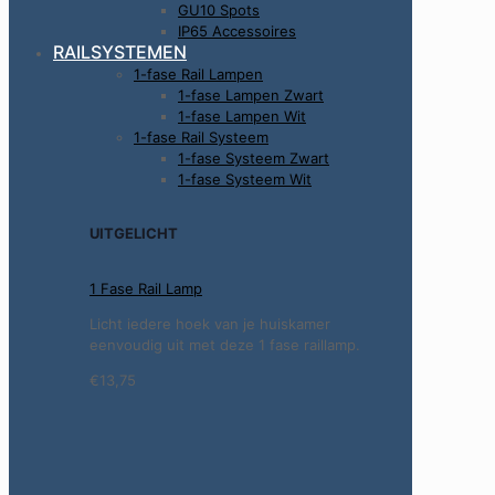
GU10 Spots
IP65 Accessoires
RAILSYSTEMEN
1-fase Rail Lampen
1-fase Lampen Zwart
1-fase Lampen Wit
1-fase Rail Systeem
1-fase Systeem Zwart
1-fase Systeem Wit
UITGELICHT
1 Fase Rail Lamp
Licht iedere hoek van je huiskamer
eenvoudig uit met deze 1 fase raillamp.
€13,75