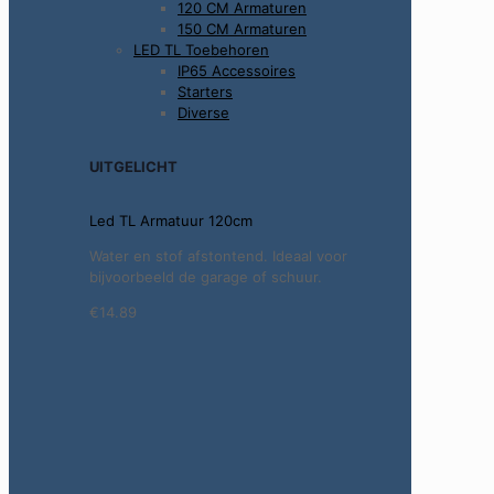
120 CM Armaturen
150 CM Armaturen
LED TL Toebehoren
IP65 Accessoires
Starters
Diverse
UITGELICHT
Led TL Armatuur 120cm
Water en stof afstontend. Ideaal voor
bijvoorbeeld de garage of schuur.
€14.89