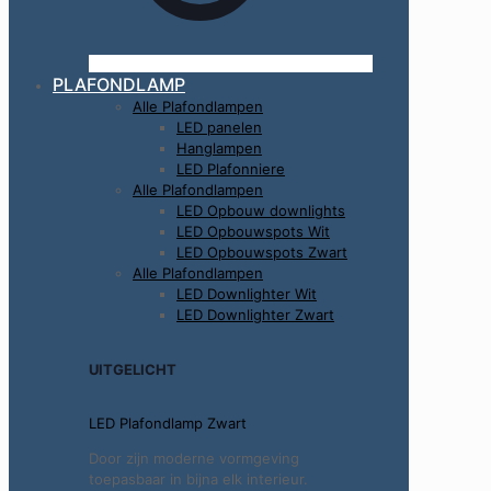
PLAFONDLAMP
Alle Plafondlampen
LED panelen
Hanglampen
LED Plafonniere
Alle Plafondlampen
LED Opbouw downlights
LED Opbouwspots Wit
LED Opbouwspots Zwart
Alle Plafondlampen
LED Downlighter Wit
LED Downlighter Zwart
UITGELICHT
LED Plafondlamp Zwart
Door zijn moderne vormgeving
toepasbaar in bijna elk interieur.