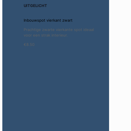
UITGELICHT
Inbouwspot vierkant zwart
Prachtige zwarte vierkante spot ideaal
voor een strak interieur.
€8.50