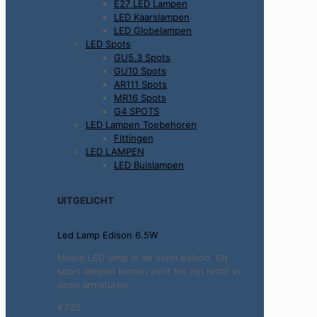
E27 LED Lampen
LED Kaarslampen
LED Globelampen
LED Spots
GU5.3 Spots
GU10 Spots
AR111 Spots
MR16 Spots
G4 SPOTS
LED Lampen Toebehoren
Fittingen
LED LAMPEN
LED Buislampen
UITGELICHT
Led Lamp Edison 6.5W
Mooie LED lamp in de vorm edison. Dit
soort lampen komen echt tot zijn recht in
open armaturen.
€7.25