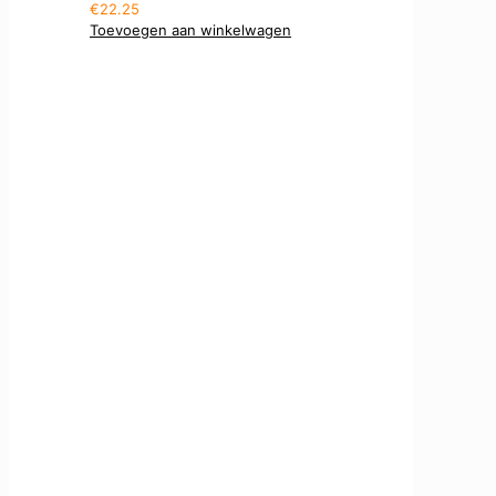
€
22.25
Toevoegen aan winkelwagen
Voor al uw LED verlichting
Veilige betaling
Retourneren binnen 14 dagen
Gratis verzenden vanaf €50
Handige links
Zakelijke klant
Lichtplan aanvragen
Klantenservice
Levertijd en verzendkosten
Garantie afhandeling