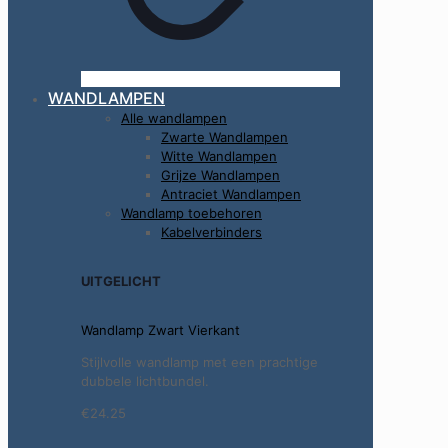
WANDLAMPEN
Alle wandlampen
Zwarte Wandlampen
Witte Wandlampen
Grijze Wandlampen
Antraciet Wandlampen
Wandlamp toebehoren
Kabelverbinders
UITGELICHT
Wandlamp Zwart Vierkant
Stijlvolle wandlamp met een prachtige
dubbele lichtbundel.
€24.25