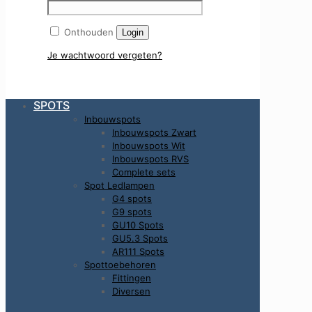
Onthouden
Login
Je wachtwoord vergeten?
SPOTS
Inbouwspots
Inbouwspots Zwart
Inbouwspots Wit
Inbouwspots RVS
Complete sets
Spot Ledlampen
G4 spots
G9 spots
GU10 Spots
GU5.3 Spots
AR111 Spots
Spottoebehoren
Fittingen
Diversen