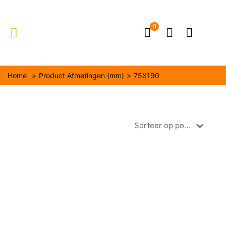
0
Home
>
Product Afmetingen (mm)
>
75X190