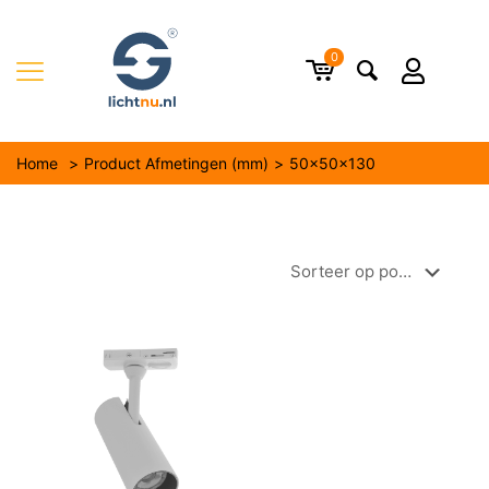
0
Home
>
Product Afmetingen (mm)
>
50x50x130