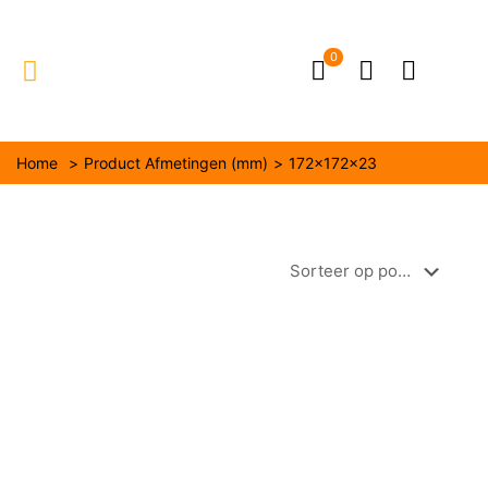
0
Home
>
Product Afmetingen (mm)
>
172x172x23